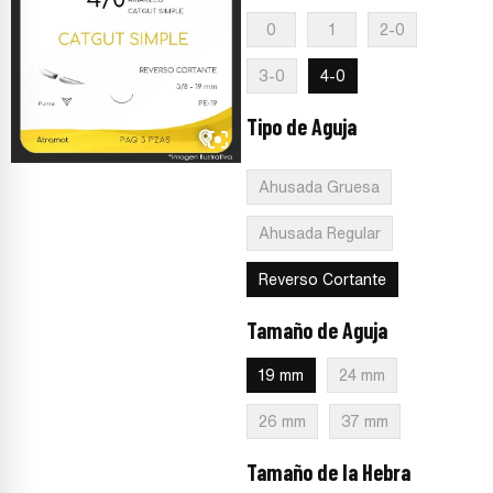
0
1
2-0
3-0
4-0
Tipo de Aguja
:
Reverso
Cortante
Ahusada Gruesa
Ahusada Regular
Reverso Cortante
Tamaño de Aguja
:
19 mm
19 mm
24 mm
26 mm
37 mm
Tamaño de la Hebra
:
75 cm