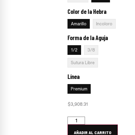
Color de la Hebra
:
Amarillo
Amarillo
Incoloro
Forma de la Aguja
:
1/2
1/2
3/8
Sutura Libre
Línea
:
Premium
Premium
$
3,908.31
AÑADIR AL CARRITO