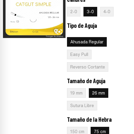
:
3-0
2-0
3-0
4-0
Tipo de Aguja
:
Ahusada
Regular
Ahusada Regular
Easy Pull
Reverso Cortante
Tamaño de Aguja
:
26 mm
19 mm
26 mm
Sutura Libre
Tamaño de la Hebra
:
75 cm
150 cm
75 cm