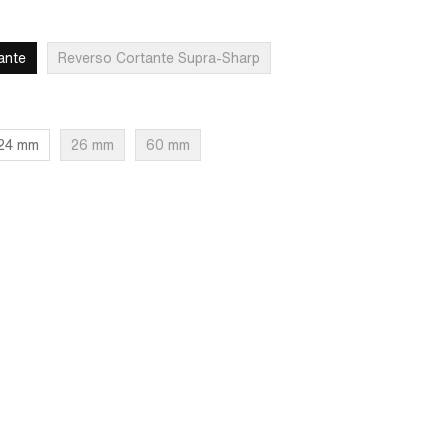
ante
Reverso Cortante Supra-Sharp
24 mm
26 mm
60 mm