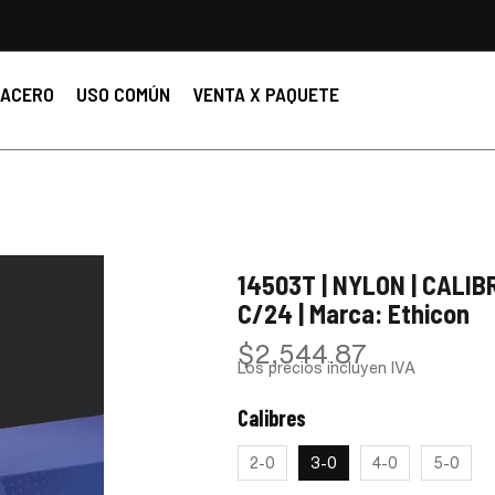
ACERO
USO COMÚN
VENTA X PAQUETE
14503T | NYLON | CALIBR
C/24 | Marca: Ethicon
$
2,544.87
Los precios incluyen IVA
Calibres
:
3-0
2-0
3-0
4-0
5-0