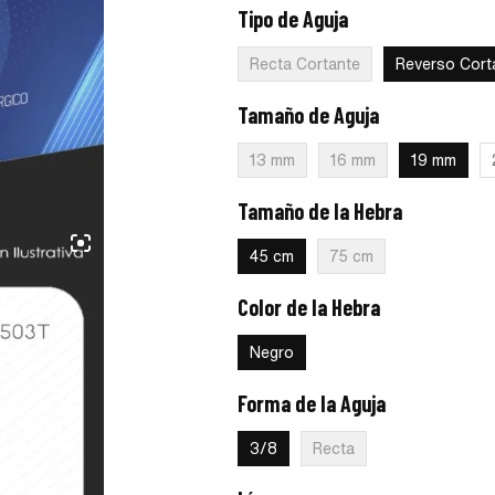
Tipo de Aguja
:
Reverso Cortante
Recta Cortante
Reverso Cort
Tamaño de Aguja
:
19 mm
13 mm
16 mm
19 mm
Tamaño de la Hebra
:
45 cm
45 cm
75 cm
Color de la Hebra
:
Negro
Negro
Forma de la Aguja
:
3/8
3/8
Recta