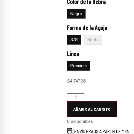
Color de la Hebra
:
Negro
Negro
Forma de la Aguja
:
3/8
3/8
Recta
Línea
:
Premium
Premium
$
4,747.08
AÑADIR AL CARRITO
0 disponibles
ENVÍO GRATIS A PARTIR DE MXN