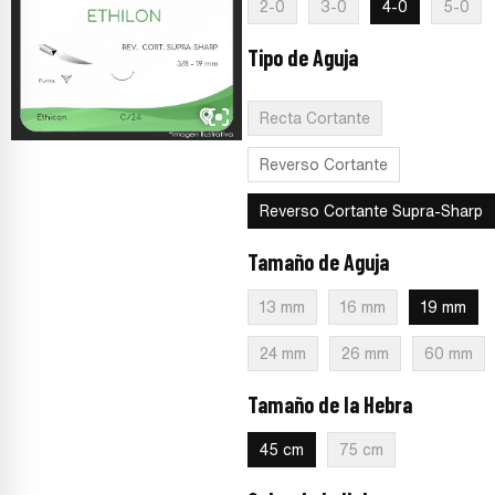
2-0
3-0
4-0
5-0
Tipo de Aguja
:
Reverso Cortante
Supra-Sharp
Recta Cortante
Reverso Cortante
Reverso Cortante Supra-Sharp
Tamaño de Aguja
:
19 mm
13 mm
16 mm
19 mm
24 mm
26 mm
60 mm
Tamaño de la Hebra
:
45 cm
45 cm
75 cm