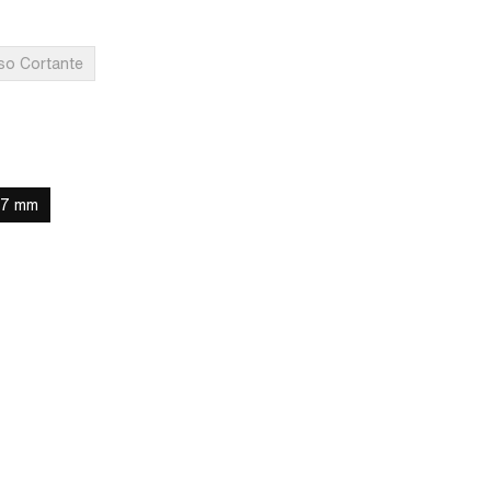
lyde
so Cortante
7 mm