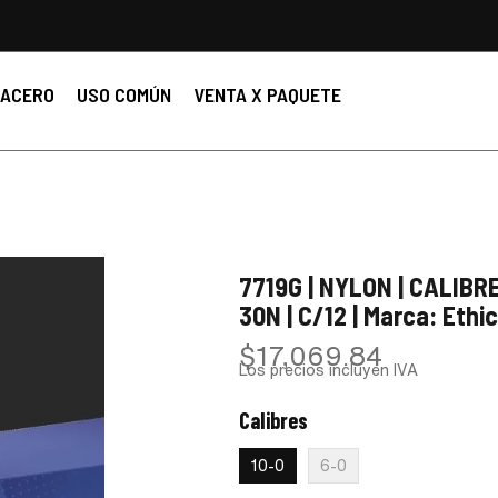
ACERO
USO COMÚN
VENTA X PAQUETE
7719G | NYLON | CALIBRE
30N | C/12 | Marca: Ethi
$
17,069.84
Los precios incluyen IVA
Calibres
:
10-0
10-0
6-0