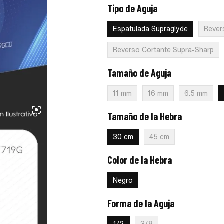
Tipo de Aguja
:
Espatulada Suprag
Espatulada Supraglyde
Rever
Reverso Cortante Supra-Sharp
Tamaño de Aguja
:
7 mm
11 mm
16 mm
6.5 mm
Tamaño de la Hebra
:
30 cm
30 cm
45 cm
Color de la Hebra
:
Negro
Negro
Forma de la Aguja
:
1/2