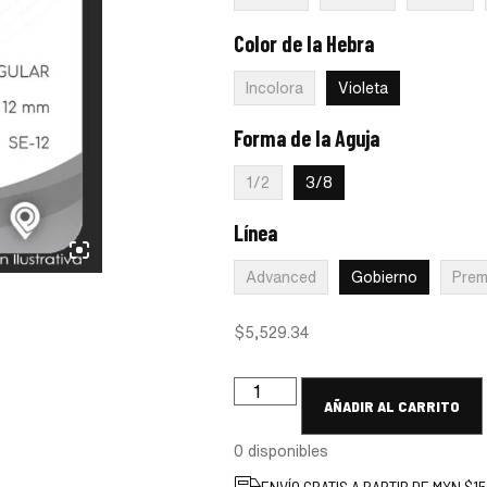
Color de la Hebra
:
Violeta
Incolora
Violeta
Forma de la Aguja
:
3/8
1/2
3/8
Línea
:
Gobierno
Advanced
Gobierno
Prem
$
5,529.34
AÑADIR AL CARRITO
0 disponibles
ENVÍO GRATIS A PARTIR DE MXN $1