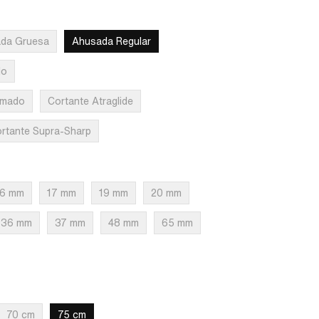
da Gruesa
Ahusada Regular
do
rmado
Cortante Atraglide
rtante Supra-Sharp
16 mm
17 mm
19 mm
20 mm
36 mm
37 mm
48 mm
65 mm
70 cm
75 cm