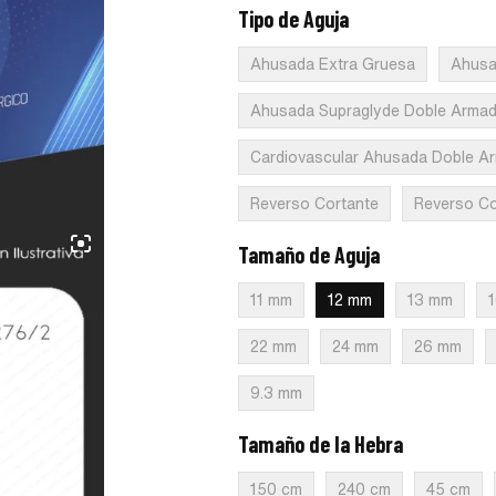
Tipo de Aguja
:
Ahusada Regular
Ahusada Extra Gruesa
Ahusa
Ahusada Supraglyde Doble Arma
Cardiovascular Ahusada Doble A
Reverso Cortante
Reverso Co
Tamaño de Aguja
:
12 mm
11 mm
12 mm
13 mm
22 mm
24 mm
26 mm
9.3 mm
Tamaño de la Hebra
:
75 cm
150 cm
240 cm
45 cm