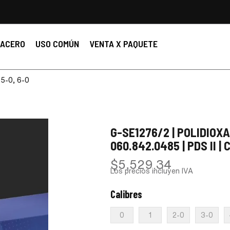
ACERO
USO COMÚN
VENTA X PAQUETE
 5-0, 6-0
G-SE1276/2 | POLIDIOXA
060.842.0485 | PDS II | 
$
5,529.34
Los precios incluyen IVA
Calibres
:
6-0
0
1
2-0
3-0