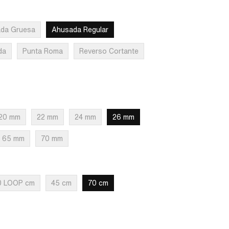
da Gruesa
Ahusada Regular
da
Punta Roma
Reverso Cortante
20 mm
22 mm
24 mm
26 mm
65 mm
70 mm
0 LOOP cm
45 cm
70 cm