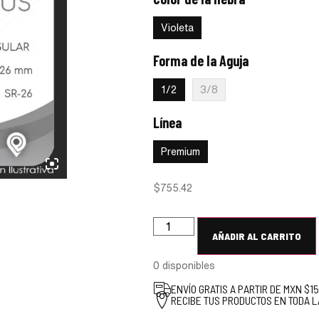
:
Violeta
Violeta
Forma de la Aguja
:
1/2
1/2
3/8
Línea
:
Premium
Premium
$
755.42
AÑADIR AL CARRITO
0 disponibles
ENVÍO GRATIS A PARTIR DE MXN $1
RECIBE TUS PRODUCTOS EN TODA L