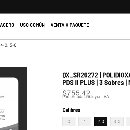
ACERO
USO COMÚN
VENTA X PAQUETE
 4-0, 5-0
QX_SR26272 | POLIDIOX
PDS II PLUS | 3 Sobres 
$
755.42
Los precios incluyen IVA
Calibres
:
2-0
0
1
2-0
3-0