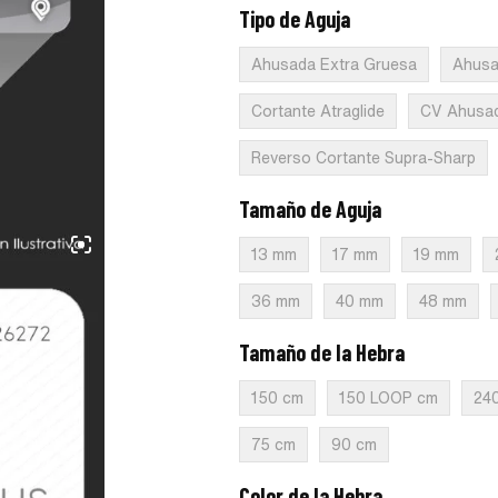
Tipo de Aguja
:
Ahusada Regular
Ahusada Extra Gruesa
Ahusa
Cortante Atraglide
CV Ahusa
Reverso Cortante Supra-Sharp
Tamaño de Aguja
:
26 mm
13 mm
17 mm
19 mm
36 mm
40 mm
48 mm
Tamaño de la Hebra
:
70 cm
150 cm
150 LOOP cm
24
75 cm
90 cm
Color de la Hebra