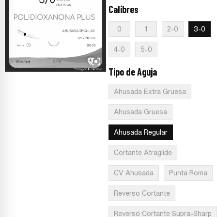
Calibres
:
3-0
0
1
2-0
3-0
4-0
5-0
Tipo de Aguja
:
Ahusada Regular
Ahusada Extra Gruesa
Ahusada Gruesa
Ahusada Regular
Cortante Atraglide
CV Ahusada
Punta Roma
Reverso Cortante
Reverso Cortante Supra-Sharp