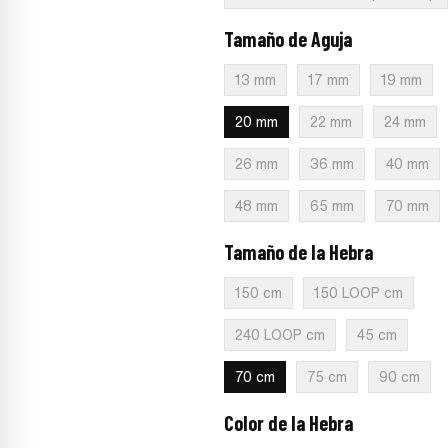
Tamaño de Aguja
:
20 mm
13 mm
17 mm
19 mm
20 mm
22 mm
24 mm
26 mm
36 mm
40 mm
48 mm
65 mm
70 mm
Tamaño de la Hebra
:
70 cm
150 cm
150 LOOP cm
240 LOOP cm
45 cm
70 cm
75 cm
90 cm
Color de la Hebra
:
Violeta