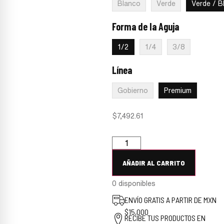
Blanco
Verde
Verde / B
Forma de la Aguja
:
1/2
1/2
1/4
3/8
Línea
:
Premium
Gobierno
Premium
$
7,492.61
AÑADIR AL CARRITO
0 disponibles
ENVÍO GRATIS A PARTIR DE MXN
$15,000
RECIBE TUS PRODUCTOS EN