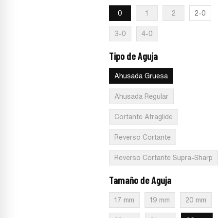
0
1
2
2-0
3-0
4-0
Tipo de Aguja
:
Ahusada Gruesa
Ahusada Gruesa
Ahusada Regular
Cortante Atraglide
Reverso Cortante
Reverso Cortante Supra-Sharp
Tamaño de Aguja
:
26 mm
17 mm
19 mm
20 mm