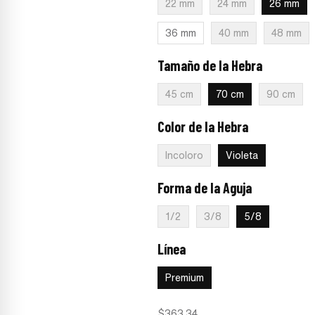
22 mm
24 mm
26 mm
36 mm
40 mm
48 mm
Tamaño de la Hebra
:
70 cm
45 cm
70 cm
90 cm
Color de la Hebra
:
Violeta
Incoloro
Violeta
Forma de la Aguja
:
5/8
1/2
3/8
5/8
Línea
:
Premium
Premium
$
363.34