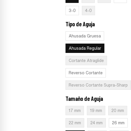
3-0
4-0
Tipo de Aguja
:
Ahusada Regular
Ahusada Gruesa
Ahusada Regular
Cortante Atraglide
Reverso Cortante
Reverso Cortante Supra-Sharp
Tamaño de Aguja
:
36 mm
17 mm
19 mm
20 mm
22 mm
24 mm
26 mm