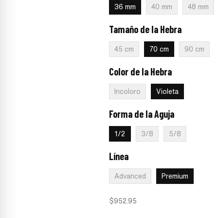
36 mm
40 mm
48 mm
Tamaño de la Hebra
:
70 cm
45 cm
70 cm
90 cm
Color de la Hebra
:
Violeta
Incoloro
Violeta
Forma de la Aguja
:
1/2
1/2
3/8
5/8
Línea
:
Premium
Advanced
Premium
$
952.95