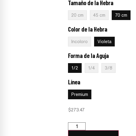
Tamaño de la Hebra
:
70 cm
20 cm
45 cm
70 cm
Color de la Hebra
:
Violeta
Incoloro
Violeta
Forma de la Aguja
:
1/2
1/2
1/4
3/8
Línea
:
Premium
Premium
$
273.47