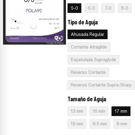
5-0
6-0
7-0
8-0
Tipo de Aguja
:
Ahusada Regular
Ahusada Regular
Cortante Atraglide
Espatulada Supraglyde
Reverso Cortante
Reverso Cortante Supra-Sharp
Tamaño de Aguja
:
17 mm
13 mm
16 mm
17 mm
19 mm
6.5 mm
8 mm