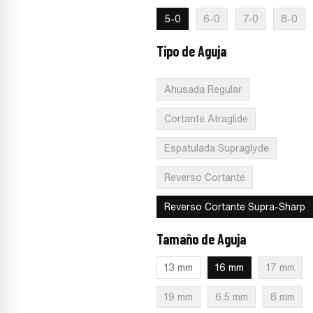
5-0
6-0
7-0
8-0
Tipo de Aguja
:
Reverso Cortante
Supra-Sharp
Ahusada Regular
Cortante Atraglide
Espatulada Supraglyde
Reverso Cortante
Reverso Cortante Supra-Sharp
Tamaño de Aguja
:
16 mm
13 mm
16 mm
17 mm
19 mm
6.5 mm
8 mm