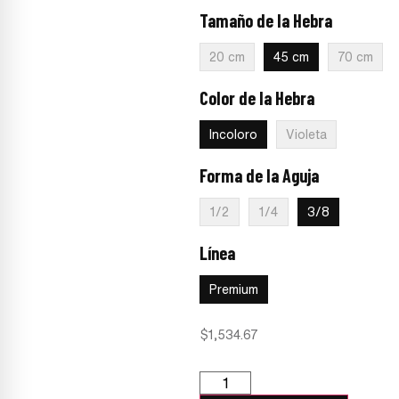
Tamaño de la Hebra
:
45 cm
20 cm
45 cm
70 cm
Color de la Hebra
:
Incoloro
Incoloro
Violeta
Forma de la Aguja
:
3/8
1/2
1/4
3/8
Línea
:
Premium
Premium
$
1,534.67