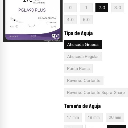
0
1
2-0
3-0
4-0
5-0
Tipo de Aguja
:
Ahusada Gruesa
Ahusada Gruesa
Ahusada Regular
Punta Roma
Reverso Cortante
Reverso Cortante Supra-Sharp
Tamaño de Aguja
:
40 mm
17 mm
19 mm
20 mm