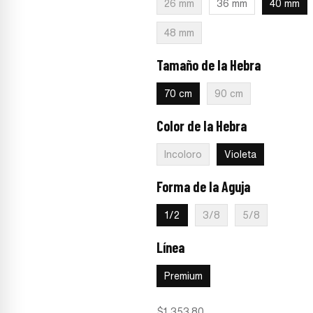
26 mm
36 mm
40 mm
48 mm
Tamaño de la Hebra
:
70 cm
70 cm
90 cm
Color de la Hebra
:
Violeta
Incoloro
Violeta
Forma de la Aguja
:
1/2
1/2
3/8
5/8
Línea
:
Premium
Premium
$
1,353.80