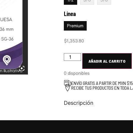
1/2
3/8
5/8
Línea
:
Premium
Premium
$
1,353.80
AÑADIR AL CARRITO
0 disponibles
ENVÍO GRATIS A PARTIR DE MXN $1
RECIBE TUS PRODUCTOS EN TODA L
Descripción