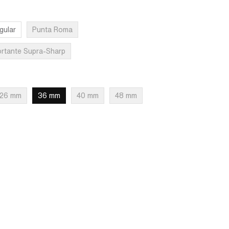
gular
Punta Roma
rtante Supra-Sharp
26 mm
36 mm
40 mm
48 mm