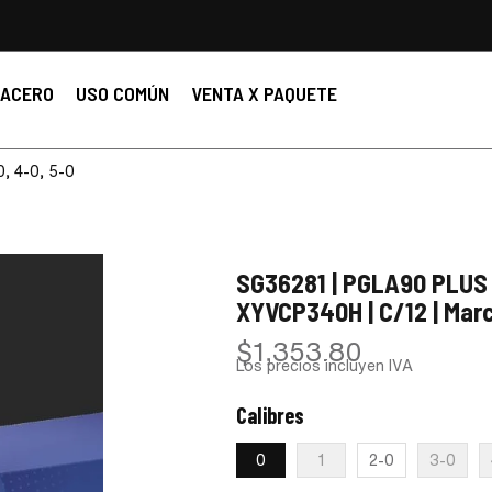
ACERO
USO COMÚN
VENTA X PAQUETE
0, 4-0, 5-0
SG36281 | PGLA90 PLUS |
XYVCP340H | C/12 | Mar
$
1,353.80
Los precios incluyen IVA
Calibres
:
0
0
1
2-0
3-0