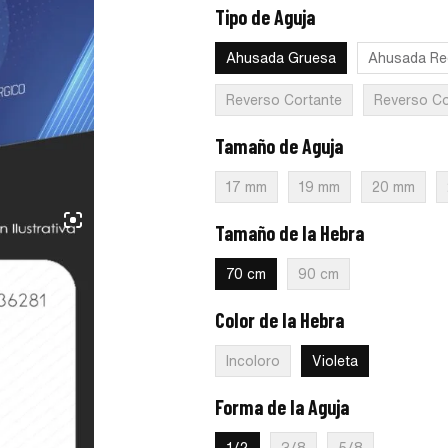
Tipo de Aguja
:
Ahusada Gruesa
Ahusada Gruesa
Ahusada Re
Reverso Cortante
Reverso Co
Tamaño de Aguja
:
36 mm
17 mm
19 mm
20 mm
Tamaño de la Hebra
:
70 cm
70 cm
90 cm
Color de la Hebra
:
Violeta
Incoloro
Violeta
Forma de la Aguja
:
1/2