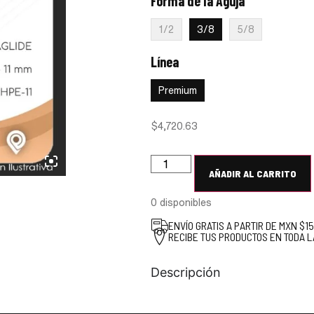
Forma de la Aguja
:
3/8
1/2
3/8
5/8
Línea
:
Premium
Premium
$
4,720.63
AÑADIR AL CARRITO
0 disponibles
ENVÍO GRATIS A PARTIR DE MXN $1
RECIBE TUS PRODUCTOS EN TODA L
Descripción