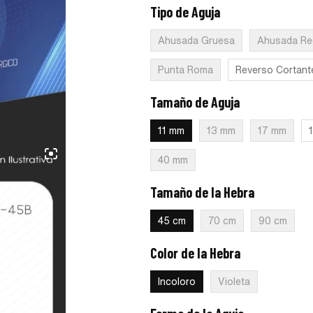
Tipo de Aguja
:
Cortante Atraglide
Ahusada Gruesa
Ahusada Re
Punta Roma
Reverso Cortant
Tamaño de Aguja
:
11 mm
11 mm
13 mm
17 mm
40 mm
Tamaño de la Hebra
:
45 cm
45 cm
70 cm
90 cm
Color de la Hebra
:
Incoloro
Incoloro
Violeta