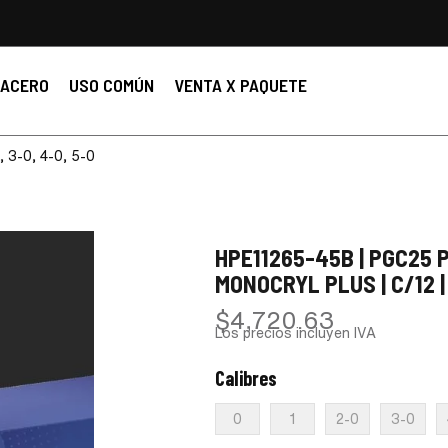
ACERO
USO COMÚN
VENTA X PAQUETE
, 3-0, 4-0, 5-0
HPE11265-45B | PGC25 P
MONOCRYL PLUS | C/12 |
$
4,720.63
Los precios incluyen IVA
Calibres
:
5-0
0
1
2-0
3-0