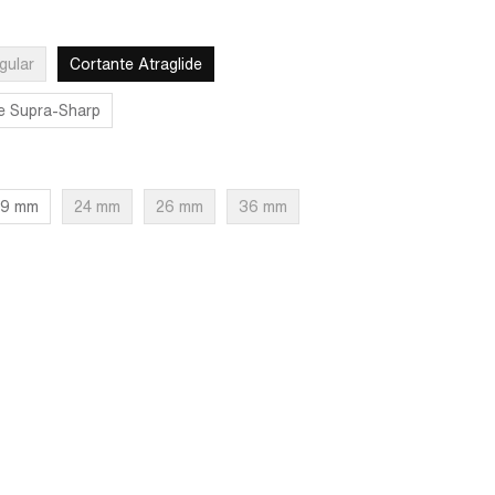
gular
Cortante Atraglide
e Supra-Sharp
19 mm
24 mm
26 mm
36 mm