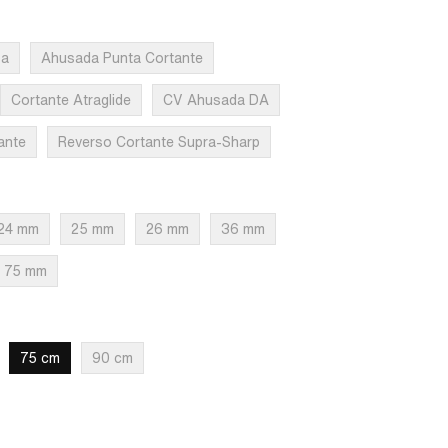
sa
Ahusada Punta Cortante
Cortante Atraglide
CV Ahusada DA
ante
Reverso Cortante Supra-Sharp
24 mm
25 mm
26 mm
36 mm
75 mm
75 cm
90 cm