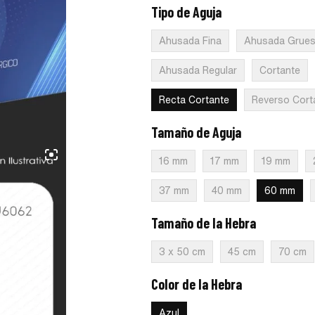
Tipo de Aguja
:
Recta Cortante
Ahusada Fina
Ahusada Grue
Ahusada Regular
Cortante
Recta Cortante
Reverso Cort
Tamaño de Aguja
:
60 mm
16 mm
17 mm
19 mm
37 mm
40 mm
60 mm
Tamaño de la Hebra
:
75 cm
3 x 50 cm
45 cm
70 cm
Color de la Hebra
:
Azul
Azul