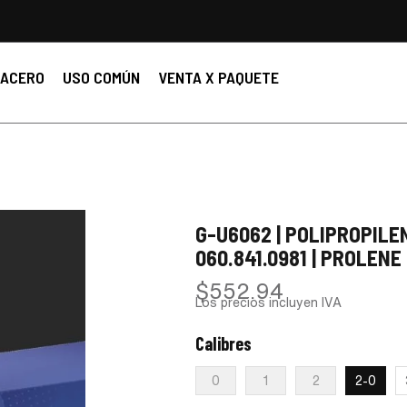
ACERO
USO COMÚN
VENTA X PAQUETE
G-U6062 | POLIPROPILEN
060.841.0981 | PROLENE 
$
552.94
Los precios incluyen IVA
Calibres
:
2-0
0
1
2
2-0