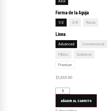
Azul
Forma de la Aguja
:
1/2
1/2
3/8
Recta
Línea
:
Advanced
Advanced
Convencional
Filbloc
Gobierno
Premium
$
1,655.90
AÑADIR AL CARRITO
0 disponibles