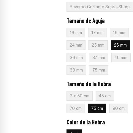
Reverso Cortante Supra-Sharp
Tamaño de Aguja
:
26 mm
16 mm
17 mm
19 mm
24 mm
25 mm
26 mm
36 mm
37 mm
40 mm
60 mm
75 mm
Tamaño de la Hebra
:
75 cm
3 x 50 cm
45 cm
70 cm
75 cm
90 cm
Color de la Hebra
:
Azul