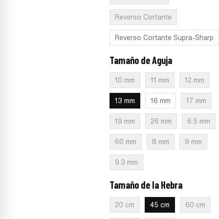
Reverso Cortante
Reverso Cortante Supra-Sharp
Tamaño de Aguja
:
13 mm
10 mm
11 mm
12 mm
13 mm
16 mm
17 mm
19 mm
26 mm
6.5 mm
60 mm
8 mm
9 mm
9.3 mm
Tamaño de la Hebra
:
45 cm
20 cm
45 cm
60 cm