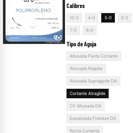
Calibres
:
5-0
10-0
4-0
5-0
6-0
7-0
8-0
Tipo de Aguja
:
Cortante Atraglid
Ahusada Punta Cortante
Ahusada Regular
Ahusada Supraglyde DA
Cortante Atraglide
CV Ahusada DA
Espatulada Premium DA
Recta Cortante