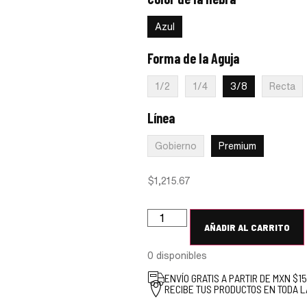
:
Azul
Azul
Forma de la Aguja
:
3/8
1/2
1/4
3/8
Recta
Línea
:
Premium
Gobierno
Premium
$
1,215.67
AÑADIR AL CARRITO
0 disponibles
ENVÍO GRATIS A PARTIR DE MXN $1
RECIBE TUS PRODUCTOS EN TODA L