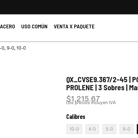
ACERO
USO COMÚN
VENTA X PAQUETE
8-0, 9-0, 10-0
QX_CVSE9.367/2-45 | PO
PROLENE | 3 Sobres | M
$
1,215.67
Los precios incluyen IVA
Calibres
:
7-0
10-0
4-0
5-0
6-0