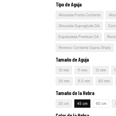
Tipo de Aguja
:
CV Ahusada DA
Ahusada Punta Cortante
Ahu
Ahusada Supraglyde DA
Cort
Espatulada Premium DA
Rect
Reverso Cortante Supra-Sharp
Tamaño de Aguja
:
9.3 mm
10 mm
11 mm
12 mm
26 mm
6.5 mm
60 mm
Tamaño de la Hebra
:
45 cm
20 cm
45 cm
60 cm
Color de la Hebra