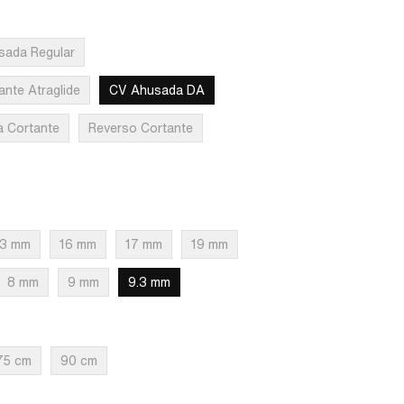
sada Regular
ante Atraglide
CV Ahusada DA
a Cortante
Reverso Cortante
13 mm
16 mm
17 mm
19 mm
8 mm
9 mm
9.3 mm
75 cm
90 cm