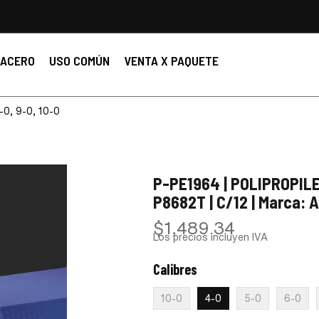
ACERO
USO COMÚN
VENTA X PAQUETE
8-0, 9-0, 10-0
P-PE1964 | POLIPROPILE
P8682T | C/12 | Marca: 
$
1,489.34
Los precios incluyen IVA
Calibres
:
4-0
10-0
4-0
5-0
6-0