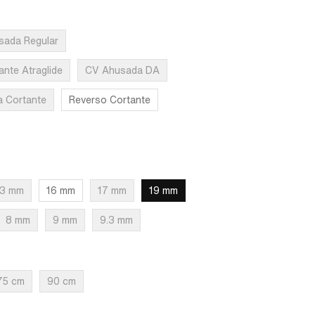
Supra-Sharp
sada Regular
ante Atraglide
CV Ahusada DA
a Cortante
Reverso Cortante
13 mm
16 mm
17 mm
19 mm
8 mm
9 mm
9.3 mm
75 cm
90 cm