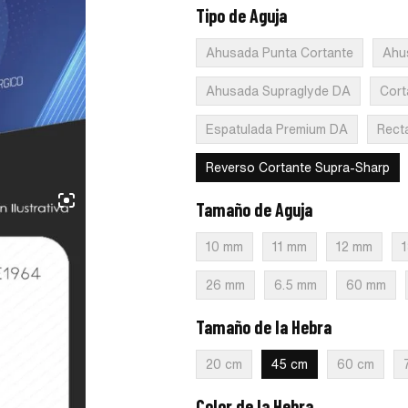
Tipo de Aguja
:
Reverso Cortante 
Ahusada Punta Cortante
Ahu
Ahusada Supraglyde DA
Cort
Espatulada Premium DA
Rect
Reverso Cortante Supra-Sharp
Tamaño de Aguja
:
19 mm
10 mm
11 mm
12 mm
26 mm
6.5 mm
60 mm
Tamaño de la Hebra
:
45 cm
20 cm
45 cm
60 cm
Color de la Hebra