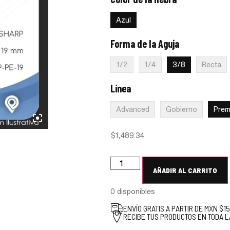
:
Azul
Azul
Forma de la Aguja
:
3/8
1/2
1/4
3/8
Recta
Línea
:
Premium
Advanced
Gobierno
Prem
$
1,489.34
AÑADIR AL CARRITO
0 disponibles
ENVÍO GRATIS A PARTIR DE MXN $1
RECIBE TUS PRODUCTOS EN TODA L