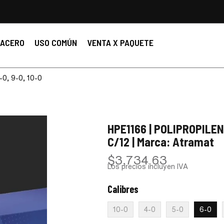
ACERO
USO COMÚN
VENTA X PAQUETE
8-0, 9-0, 10-0
HPE1166 | POLIPROPILEN
C/12 | Marca: Atramat
$
3,734.63
Los precios incluyen IVA
Calibres
:
6-0
10-0
4-0
5-0
6-0