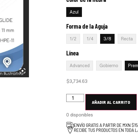
:
Azul
Azul
Forma de la Aguja
:
3/8
1/2
1/4
3/8
Recta
Línea
:
Premium
Advanced
Gobierno
Prem
$
3,734.63
AÑADIR AL CARRITO
0 disponibles
ENVÍO GRATIS A PARTIR DE MXN $1
RECIBE TUS PRODUCTOS EN TODA L