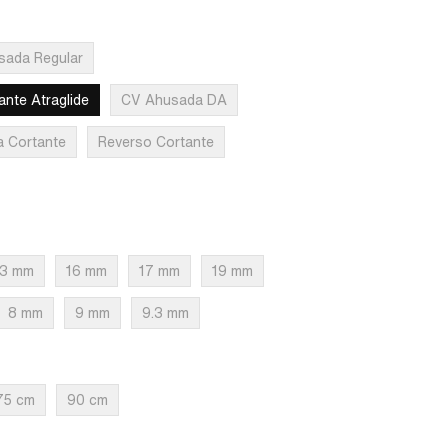
sada Regular
ante Atraglide
CV Ahusada DA
a Cortante
Reverso Cortante
13 mm
16 mm
17 mm
19 mm
8 mm
9 mm
9.3 mm
75 cm
90 cm