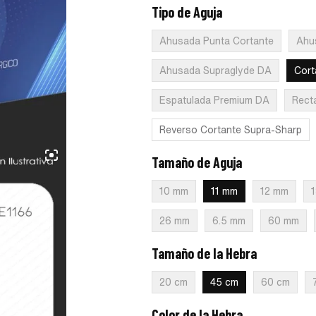
Tipo de Aguja
:
Cortante Atraglide
Ahusada Punta Cortante
Ahu
Ahusada Supraglyde DA
Cort
Espatulada Premium DA
Rect
Reverso Cortante Supra-Sharp
Tamaño de Aguja
:
11 mm
10 mm
11 mm
12 mm
26 mm
6.5 mm
60 mm
Tamaño de la Hebra
:
45 cm
20 cm
45 cm
60 cm
Color de la Hebra