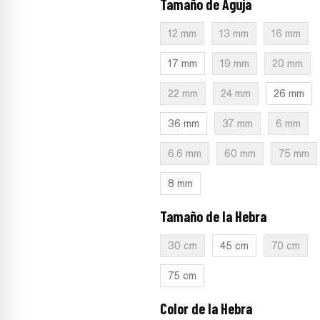
Tamaño de Aguja
:
No selection
12 mm
13 mm
16 mm
17 mm
19 mm
20 mm
22 mm
24 mm
26 mm
36 mm
37 mm
6 mm
6.6 mm
60 mm
75 mm
8 mm
Tamaño de la Hebra
:
No selecti
30 cm
45 cm
70 cm
75 cm
Color de la Hebra
:
No selection